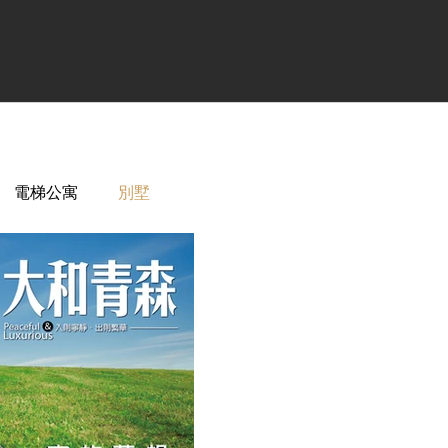
電梯公寓
別墅