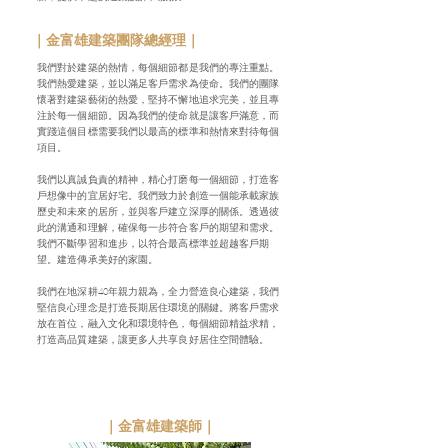
｜金富雄建築團隊總經理｜
我們對於建築的熱情，每個細節都是我們的專注重點。
我們熱愛建築，並以滿足客戶需求為使命。我們的團隊
懷著對建築藝術的熱愛，堅持不懈地追求完美，並且專
注於每一個細節。因為我們的使命就是讓客戶滿意，而
實踐這個目標需要我們以最高的標準和熱情來對待每個
項目。
我們以真誠負責的精神，精心打磨每一個細節，打造客
戶想像中的宜居好宅。我們致力於創造一個能承載家族
歷史和未來的居所，並與客戶建立深厚的關係。透過彼
此的溝通和理解，確保每一步符合客戶的期望和需求。
我們不斷學習和進步，以符合最高標準並超越客戶期
望。建造傳承美好的家園。
我們在地深耕40年親力親為，全力營造良心建築，我們
堅信良心理念是打造長期居住環境的關鍵。將客戶需求
放在首位，融入文化和環境特色，每個細節精益求精，
打造高品質建築，讓更多人共享良好居住空間體驗。
｜金富雄建築師｜