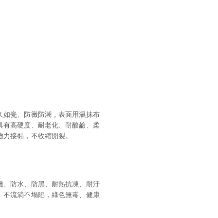
久如瓷、防黴防潮，表面用濕抹布
具有高硬度、耐老化、耐酸鹼、柔
強力接黏，不收縮開裂。
黴、防水、防黑、耐熱抗凍、耐汙
、不流淌不塌陷，綠色無毒、健康