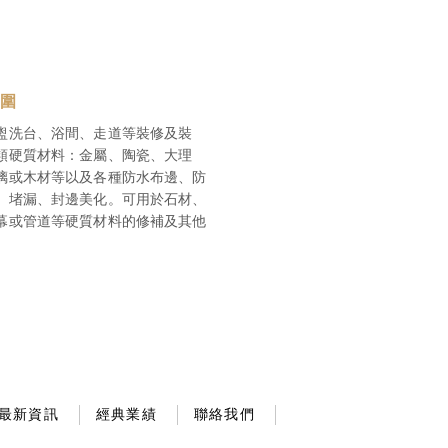
範圍
盥洗台、浴間、走道等裝修及裝
類硬質材料：金屬、陶瓷、大理
璃或木材等以及各種防水布邊、防
、堵漏、封邊美化。可用於石材、
幕或管道等硬質材料的修補及其他
最新資訊
經典業績
聯絡我們