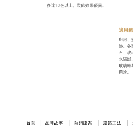
多達10色以上。裝飾效果優異。
適用
廚房、
飾。各
石、玻
水隔斷
玻璃帷
用途。
首頁
品牌故事
熱銷建案
建築工法