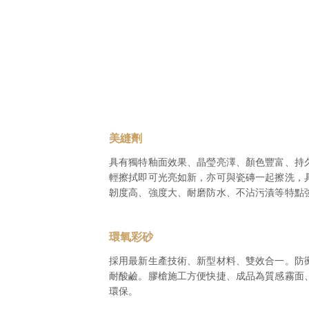
美縫劑｜
美縫劑
具有獨特釉面效果、晶瑩亮澤、顏色豐富、持
輕擦拭即可光亮如新，亦可與瓷磚一起擦洗，
韌度高、強度大、耐磨防水、不沾污漬等特點
環氧彩砂
採用最新生產技術、新型材料、雙效合一。防
耐酸鹼。膠槍施工方便快捷、成品為質感霧面
環保。