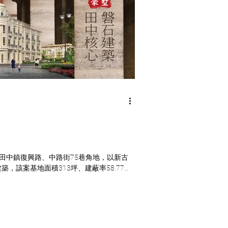
縣田中鎮復興路、中路街75巷角地，以新古
，該案基地面積313坪、建蔽率58.77，
共有10戶透天店面住家產品。 建案類別：
..