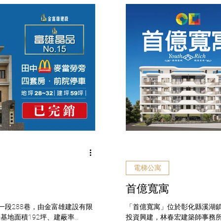
電梯公寓
首億寬寓
一段288巷，由金富雄建設有限
「首億寬寓」位於彰化縣溪湖鎮
基地面積192坪、建蔽率
投資興建，林春宏建築師事務所建