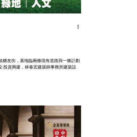
溪湖鎮糖友街，基地臨兩條現有道路與一條計劃
設)投資興建，林春宏建築師事務所建築設
率60％，樓層規劃為22棟地上3、4層建築，
產品，格局坪數規劃地坪23~4...