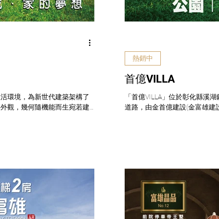
熱銷中
首億VILLA
生活環境，為新世代建築架構了
「首億VILLA」位於彰化縣
築外觀，幾何隨機能而生宛若建
道路，由金首億建設(金富雄建
 ＃熱銷中 ＃大和青森
計，基地面積565.44坪、建蔽
共有2戶透天住家、20戶透天店住