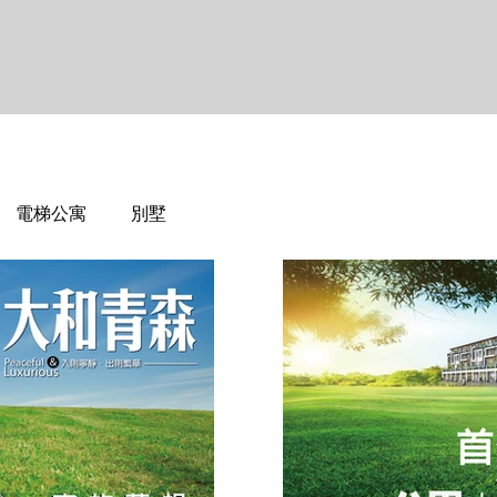
電梯公寓
別墅