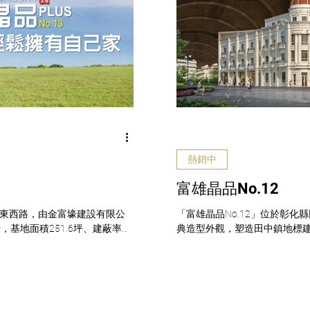
熱銷中
富雄晶品No.12
頭鄉東西路，由金富壕建設有限公
「富雄晶品No.12」位於彰化
基地面積251.6坪、建蔽率
典造型外觀，塑造田中鎮地標建築
5層建築，共有32戶住家，格局坪
樓層規劃為10棟地上4層建築，
預售屋 建物形態：透天、住商用.