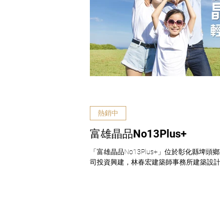
熱銷中
富雄晶品No13Plus+
「富雄晶品No13Plus+」位於彰化縣埤
司投資興建，林春宏建築師事務所建築設計，
58.15、公設比30%，樓層規劃為1棟地上
數規劃二房21~23坪。 建案類別：預售屋...